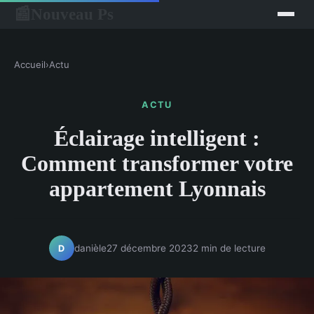
Nouveau Ps
📰
Accueil
›
Actu
ACTU
Éclairage intelligent :
Comment transformer votre
appartement Lyonnais
danièle
27 décembre 2023
2 min de lecture
D