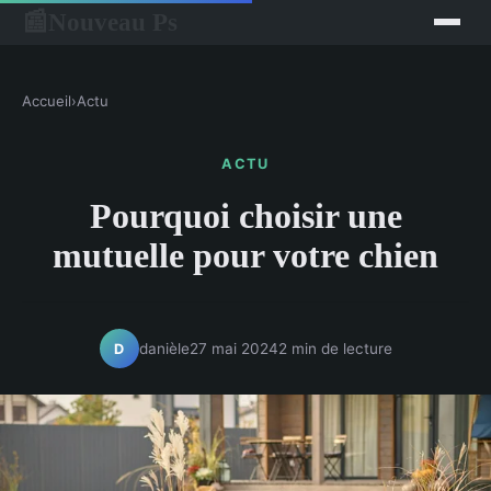
Nouveau Ps
📰
Accueil
›
Actu
ACTU
Pourquoi choisir une
mutuelle pour votre chien
danièle
27 mai 2024
2 min de lecture
D