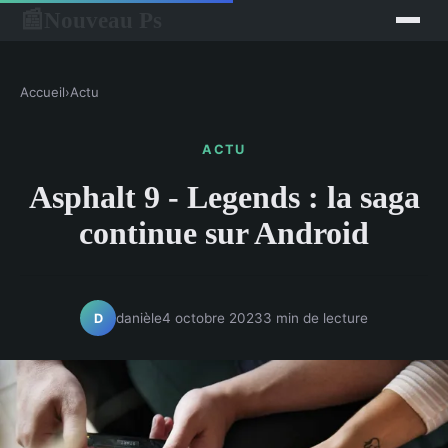
Nouveau Ps
📰
Accueil
›
Actu
ACTU
Asphalt 9 - Legends : la saga
continue sur Android
danièle
4 octobre 2023
3 min de lecture
D