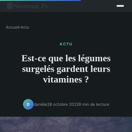
Nouveau Ps
📰
Accueil
›
Actu
ACTU
Est-ce que les légumes
surgelés gardent leurs
vitamines ?
danièle
28 octobre 2022
6 min de lecture
D