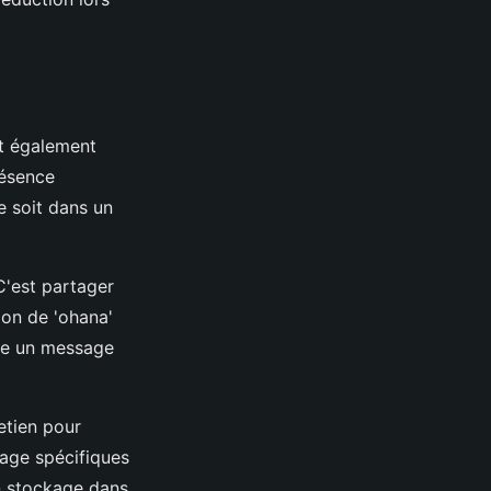
ut également
résence
e soit dans un
C'est partager
ion de 'ohana'
ime un message
etien pour
vage spécifiques
n stockage dans