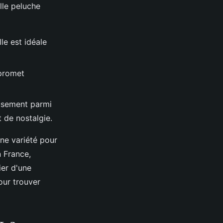
ille peluche
lle est idéale
 promet
eusement parmi
 de nostalgie.
une variété pour
n France,
er d'une
ur trouver