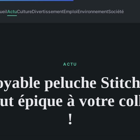
ueil
Actu
Culture
Divertissement
Emploi
Environnement
Société
ACTU
oyable peluche Stitc
ut épique à votre col
!