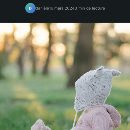
danièle
16 mars 2024
3 min de lecture
D