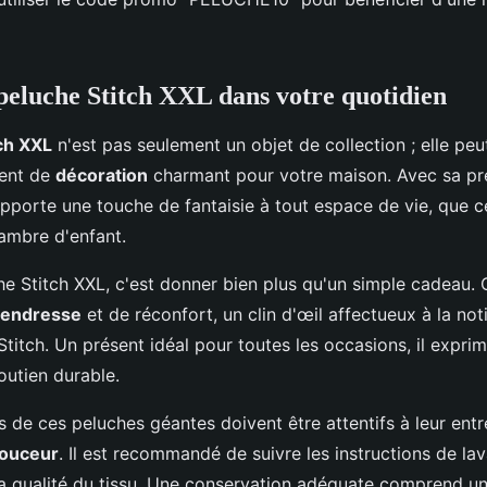
 peluche Stitch XXL dans votre quotidien
ch XXL
n'est pas seulement un objet de collection ; elle pe
ment de
décoration
charmant pour votre maison. Avec sa p
apporte une touche de fantaisie à tout espace de vie, que c
ambre d'enfant.
he Stitch XXL, c'est donner bien plus qu'un simple cadeau. 
tendresse
et de réconfort, un clin d'œil affectueux à la not
Stitch. Un présent idéal pour toutes les occasions, il expr
outien durable.
s de ces peluches géantes doivent être attentifs à leur entr
ouceur
. Il est recommandé de suivre les instructions de la
la qualité du tissu. Une conservation adéquate comprend u