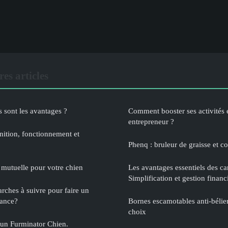
es articles
s sont les avantages ?
Comment booster ses activités e
entrepreneur ?
inition, fonctionnement et
Phenq : bruleur de graisse et c
 mutuelle pour votre chien
Les avantages essentiels des car
Simplification et gestion financ
rches à suivre pour faire un
ance?
Bornes escamotables anti-bélier 
choix
r un Furminator Chien.