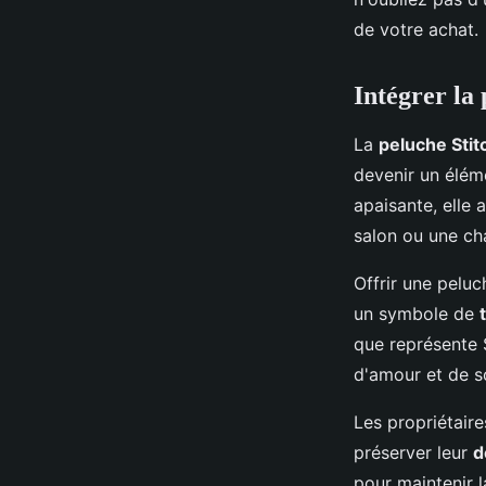
de votre achat.
Intégrer la
La
peluche Stit
devenir un élé
apaisante, elle 
salon ou une ch
Offrir une peluc
un symbole de
que représente 
d'amour et de s
Les propriétaire
préserver leur
d
pour maintenir 