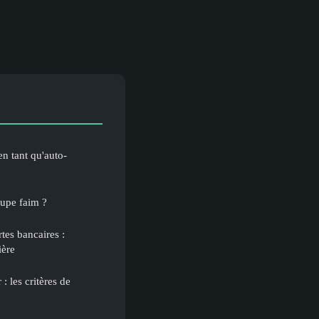
n tant qu'auto-
oupe faim ?
tes bancaires :
ière
: les critères de