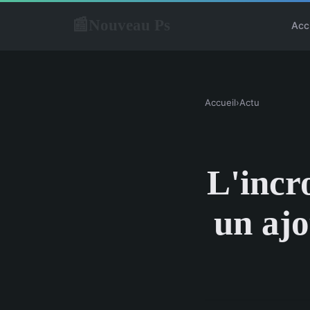
Nouveau Ps
📰
Acc
Accueil
›
Actu
L'incr
un ajo