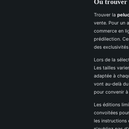
Où trouver 
Trouver la
peluc
vente. Pour un a
commerce en lig
prédilection. C
des exclusivités 
Lors de la séle
Les tailles var
adaptée à chaque
vont au-delà du
pour convenir à 
Les éditions lim
convoitées pour 
les instructions
n'oubliez pas d