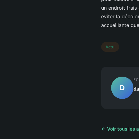
un endroit frais
éviter la décolo
accueillante que
Actu
EC
D
da
← Voir tous les a