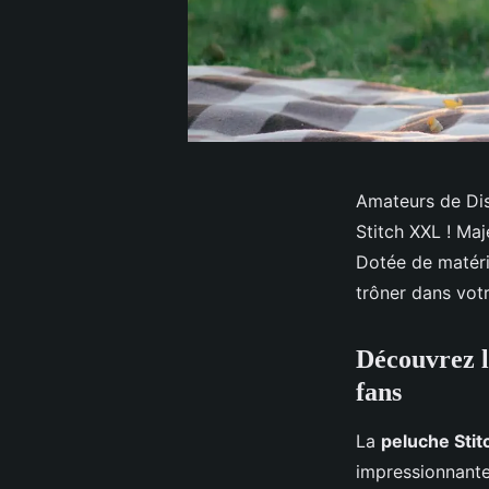
Amateurs de Dis
Stitch XXL ! Maj
Dotée de matéri
trôner dans vot
Découvrez l
fans
La
peluche Stit
impressionnantes