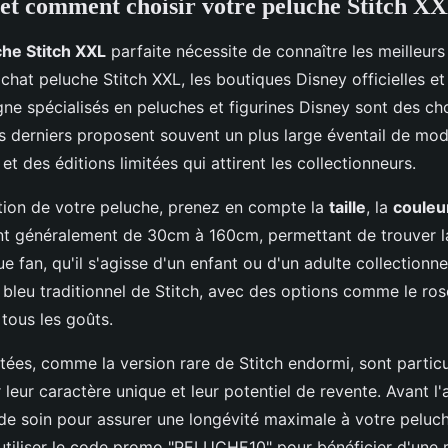
et comment choisir votre peluche Stitch XX
he Stitch XXL
parfaite nécessite de connaître les meilleurs
chat peluche Stitch XXL, les boutiques Disney officielles et 
ne spécialisés en peluches et figurines Disney sont des ch
es derniers proposent souvent un plus large éventail de mod
et des éditions limitées qui attirent les collectionneurs.
ction de votre peluche, prenez en compte la
taille
, la
couleu
ient généralement de 30cm à 160cm, permettant de trouver l
 fan, qu'il s'agisse d'un enfant ou d'un adulte collectionne
 bleu traditionnel de Stitch, avec des options comme le ros
tous les goûts.
itées, comme la version rare de Stitch endormi, sont partic
leur caractère unique et leur potentiel de revente. Avant l'a
 de soin pour assurer une longévité maximale à votre peluch
'utiliser le code promo "PELUCHE10" pour bénéficier d'une r