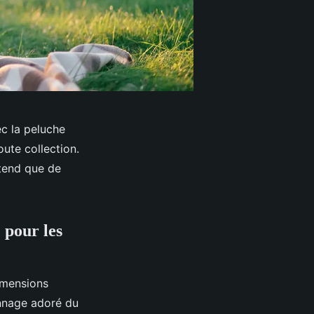
c la peluche
oute collection.
ttend que de
 pour les
imensions
onnage adoré du