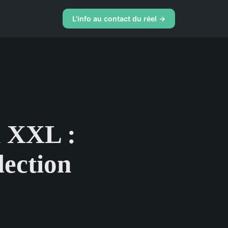
L'info au contact du réel →
h XXL :
lection