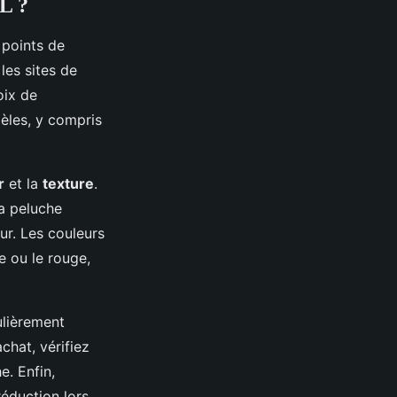
L ?
 points de
les sites de
oix de
èles, y compris
r
et la
texture
.
a peluche
ur. Les couleurs
e ou le rouge,
ulièrement
chat, vérifiez
e. Enfin,
éduction lors