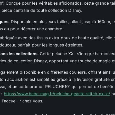
tch". Conçue pour les véritables aficionados, cette grande ta
a pièce centrale de toute collection Disney.
iques
: Disponible en plusieurs tailles, allant jusqu'à 160cm, e
ins ou pour décorer une chambre.
Fabriquée avec des tissus extra-doux de haute qualité, elle
 douceur, parfait pour les longues étreintes.
dans les collections
: Cette peluche XXL s'intègre harmoni
icles de collection Disney, apportant une touche de magie et
galement disponible en différentes couleurs, offrant ainsi 
Son acquisition est simplifiée grâce à la livraison gratuite e
isse, et un code promo "PELUCHE10" qui permet de bénéfici
ez
https://www.bebe-mag.fr/peluche-geante-stitch-xxl-c/
po
 l'accueillir chez vous.