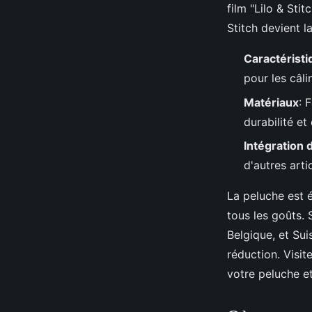
film "Lilo & Sti
Stitch devient l
Caractérist
pour les câl
Matériaux
: 
durabilité et
Intégration 
d'autres art
La peluche est é
tous les goûts. 
Belgique, et Su
réduction. Visit
votre peluche et