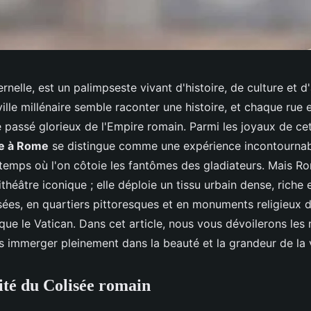
ernelle, est un palimpseste vivant d'histoire, de culture et 
ville millénaire semble raconter une histoire, et chaque rue
e passé glorieux de l'Empire romain. Parmi les joyaux de c
ée à Rome
se distingue comme une expérience incontournabl
temps où l'on côtoie les fantômes des gladiateurs. Mais Ro
héâtre iconique ; elle déploie un tissu urbain dense, riche 
sées, en quartiers pittoresques et en monuments religieux 
que le Vatican. Dans cet article, nous vous dévoilerons les 
 immerger pleinement dans la beauté et la grandeur de la v
té du Colisée romain