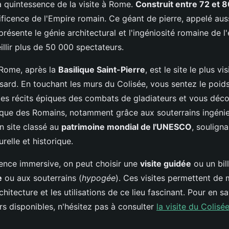
a quintessence de la visite à Rome.
Construit entre 72 et 8
ificence de l'Empire romain. Ce géant de pierre, appelé aus
eprésente le génie architectural et l'ingéniosité romaine de l
llir plus de 50 000 spectateurs.
Rome, après la
Basilique Saint-Pierre
, est le site le plus vis
sard. En touchant les murs du Colisée, vous sentez le poids 
 les récits épiques des combats de gladiateurs et vous déco
que des Romains, notamment grâce aux souterrains ingénie
n site classé au
patrimoine mondial de l'UNESCO
, soulign
relle et historique.
ence immersive, on peut choisir une
visite guidée
ou un bil
e
ou aux souterrains (
hypogée
). Ces visites permettent de 
hitecture et les utilisations de ce lieu fascinant. Pour en sa
ours disponibles, n'hésitez pas à consulter
la visite du Colis