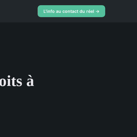
L'info au contact du réel →
oits à