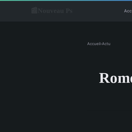
Nouveau Ps
📰
Acc
Accueil
›
Actu
Rome 