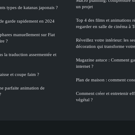
Macro planning: comprendre s
un projet
ents types de katanas japonais ?
Top 4 des films et animations 
de garde rapidement en 2024
regarder en salle de cinéma à T
phares manuellement sur Fiat
Réveillez votre intérieur: les se
re ?
décoration qui transforme votr
s la traduction assermentée et
Magazine astuce : Comment gag
internet ?
aisse et coupe faim ?
Plan de maison : comment concr
ne parfaite animation de
Comment créer et entretenir ef
?
végétal ?