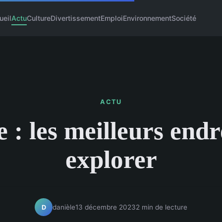
ueil
Actu
Culture
Divertissement
Emploi
Environnement
Société
ACTU
: les meilleurs endr
explorer
danièle
13 décembre 2023
2 min de lecture
D