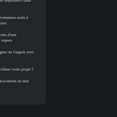
on importance dans
récemment sortis à
ours
crets d'une
e espace
ner de l'argent avec
étiser votre projet ?
ficacement un mur