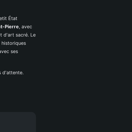
etit État
nt-Pierre
, avec
 d'art sacré. Le
s historiques
 avec ses
 d'attente.