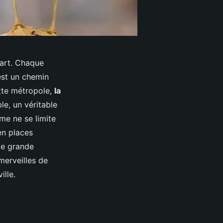
d'art. Chaque
 est un chemin
ette métropole,
la
e, un véritable
me ne se limite
en places
de grande
merveilles de
ille.