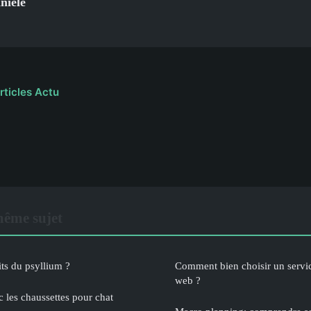
nièle
rticles Actu
même sujet
its du psyllium ?
Comment bien choisir un servi
web ?
c les chaussettes pour chat