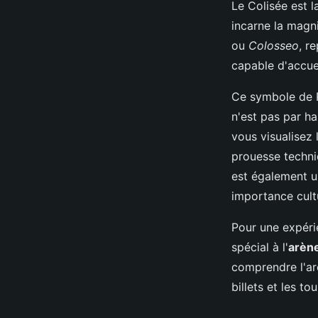
Le Colisée est l
incarne la magn
ou
Colosseo
, r
capable d'accuei
Ce symbole de 
n'est pas par ha
vous visualisez
prouesse techni
est également u
importance cultu
Pour une expéri
spécial à l'
arèn
comprendre l'arc
billets et les t