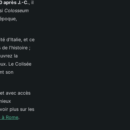
0 après J.-C.
, il
si
Colosseum
'époque,
ité d'Italie, et ce
de l'histoire ;
uvrez la
ux. Le Colisée
ant son
let avec accès
mieux
voir plus sur les
ée à Rome
.