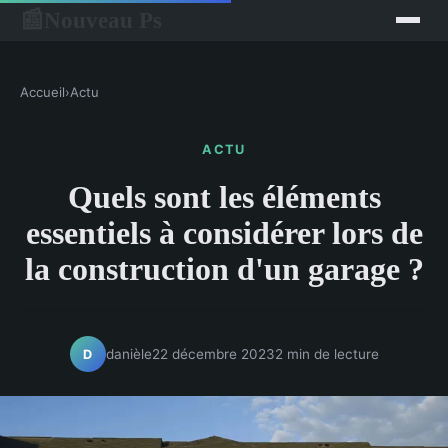
Nouveau Ps
📰
Accueil
›
Actu
ACTU
Quels sont les éléments
essentiels à considérer lors de
la construction d'un garage ?
danièle
22 décembre 2023
2 min de lecture
D