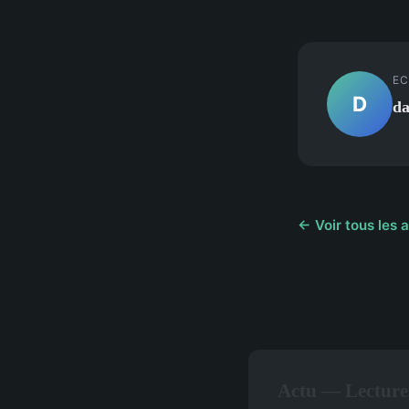
EC
D
da
← Voir tous les a
Actu — Lecture