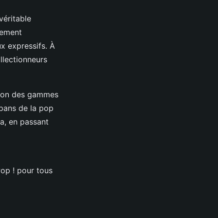
véritable
tement
x expressifs. À
ollectionneurs
ation des gammes
 pans de la pop
a, en passant
Pop ! pour tous