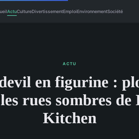
ueil
Actu
Culture
Divertissement
Emploi
Environnement
Société
ACTU
evil en figurine : p
les rues sombres de 
Kitchen