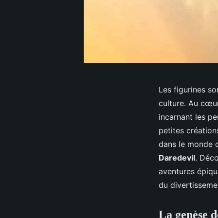
Les figurines s
culture. Au cœu
incarnant les p
petites création
dans le monde 
Daredevil
. Déc
aventures épiq
du divertisseme
La genèse d