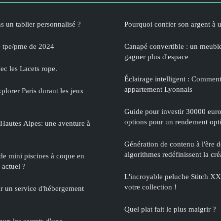
s un tablier personnalisé ?
Pourquoi confier son argent à 
e tpe/pme de 2024
Canapé convertible : un meubl
gagner plus d'espace
ec les Lacets rope.
Éclairage intelligent : Comment
appartement Lyonnais
xplorer Paris durant les jeux
Guide pour investir 30000 euro
options pour un rendement opt
Hautes Alpes: une aventure à
Génération de contenu à l'ère d
algorithmes redéfinissent la cré
 de mini piscines à coque en
 actuel ?
L'incroyable peluche Stitch XX
votre collection !
r un service d'hébergement
Quel plat fait le plus maigrir ?
eur: les secrets d'une