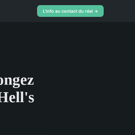
L'info au contact du réel →
longez
Hell's