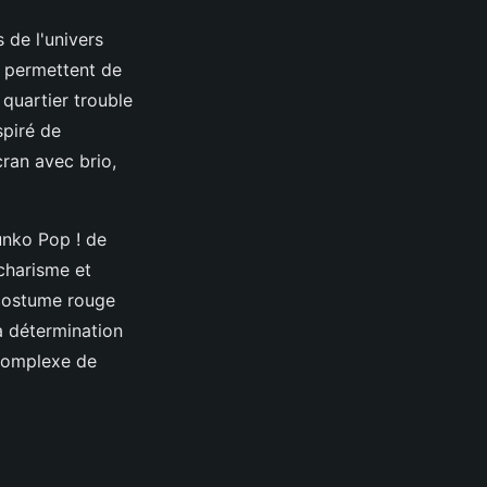
 de l'univers
i permettent de
quartier trouble
spiré de
écran avec brio,
unko Pop ! de
 charisme et
 costume rouge
la détermination
complexe de