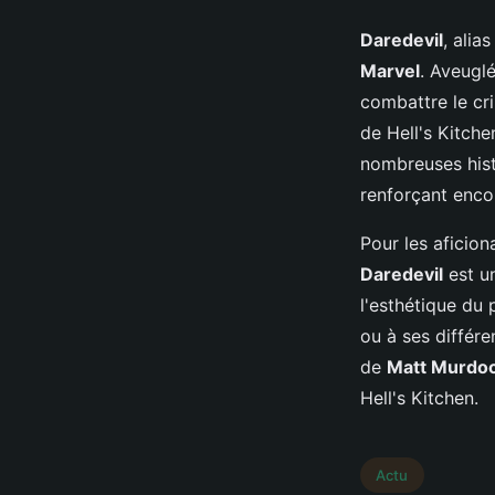
Daredevil
, alia
Marvel
. Aveugl
combattre le cr
de Hell's Kitch
nombreuses hist
renforçant encor
Pour les aficion
Daredevil
est un
l'esthétique du
ou à ses différe
de
Matt Murdo
Hell's Kitchen.
Actu