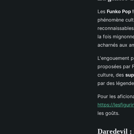
Les
Funko Pop !
phénomène cultu
reconnaissables 
la fois mignonne
acharnés aux a
L'engouement po
proposées par F
culture, des
sup
par des légende
Pour les aficiona
https://lesfigu
les goûts.
Daredevil : 