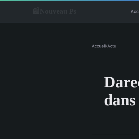
Nouveau Ps
📰
Acc
Accueil
›
Actu
Dared
dans 