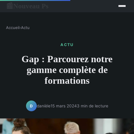
Nouveau Ps
📰
Accueil
›
Actu
ACTU
Gap : Parcourez notre
gamme complète de
formations
danièle
15 mars 2024
3 min de lecture
D