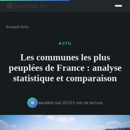
Nouveau Ps
📰
Accueil
›
Actu
ACTU
Les communes les plus
peuplées de France : analyse
statistique et comparaison
danièle
6 mai 2023
3 min de lecture
D