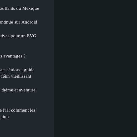
ouflants du Mexique
saga continue sur Android
estives pour un EVG
es avantages ?
ts séniors : guide
félin vieillissant
 thème et aventure
e l'ia: comment les
ation