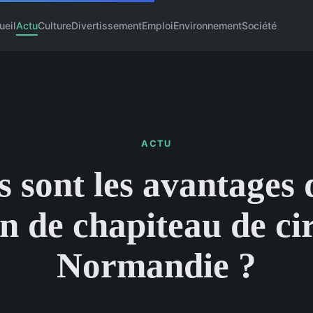
ueil
Actu
Culture
Divertissement
Emploi
Environnement
Société
ACTU
s sont les avantages 
on de chapiteau de ci
Normandie ?