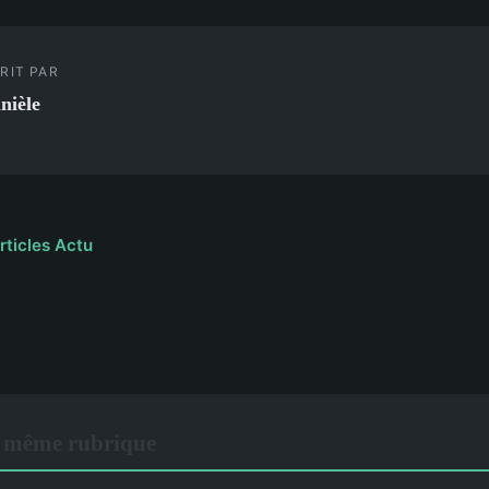
RIT PAR
nièle
rticles Actu
 même rubrique