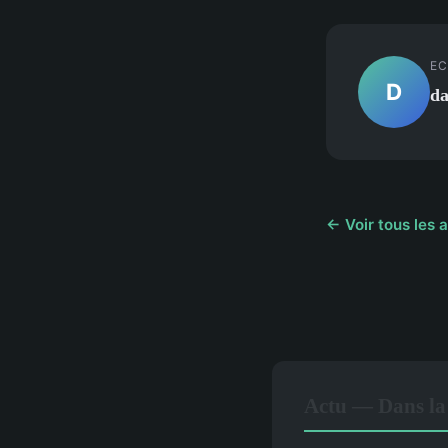
EC
D
da
← Voir tous les a
Actu — Dans la