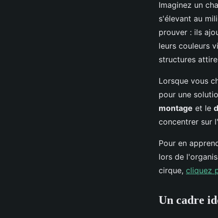
Imaginez un cha
s'élevant au mi
prouver : ils a
leurs couleurs v
structures attir
Lorsque vous ch
pour une solutio
montage
et le
concentrer sur l
Pour en apprend
lors de l'organ
cirque,
cliquez 
Un cadre id