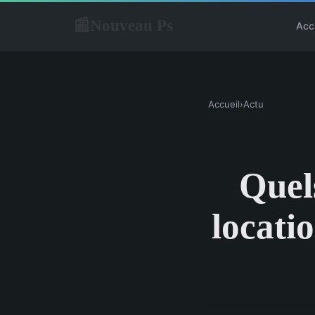
Nouveau Ps
📰
Acc
Accueil
›
Actu
Quel
locati