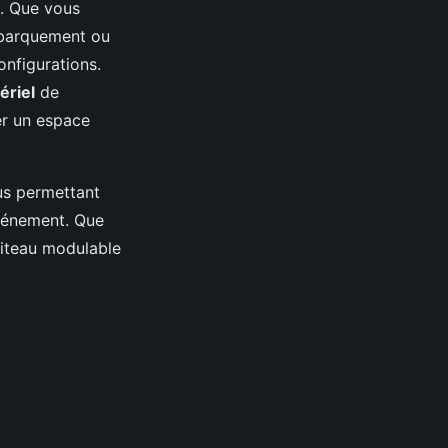
x. Que vous
ébarquement ou
onfigurations.
ériel
de
er un espace
us permettant
événement. Que
apiteau modulable