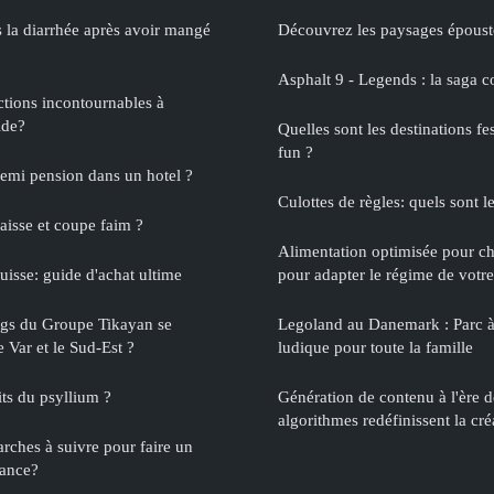
s la diarrhée après avoir mangé
Découvrez les paysages époust
Asphalt 9 - Legends : la 
actions incontournables à
ide?
Quelles sont les destinations f
fun ?
mi pension dans un hotel ?
Culottes de règles: quels sont l
aisse et coupe faim ?
Alimentation optimisée pour cha
uisse: guide d'achat ultime
pour adapter le régime de votre 
gs du Groupe Tikayan se
Legoland au Danemark : Parc à
e Var et le Sud-Est ?
ludique pour toute la famille
its du psyllium ?
Génération de contenu à l'ère d
algorithmes redéfinissent la cré
rches à suivre pour faire un
ance?