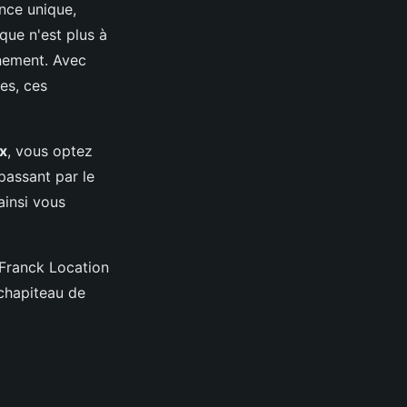
nce unique,
que n'est plus à
énement. Avec
tes, ces
x
, vous optez
passant par le
ainsi vous
 Franck Location
chapiteau de