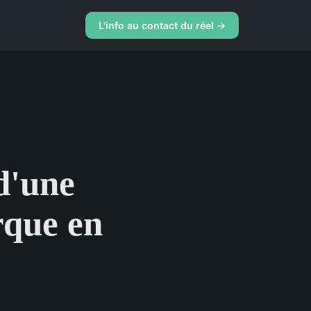
L'info au contact du réel →
d'une
rque en